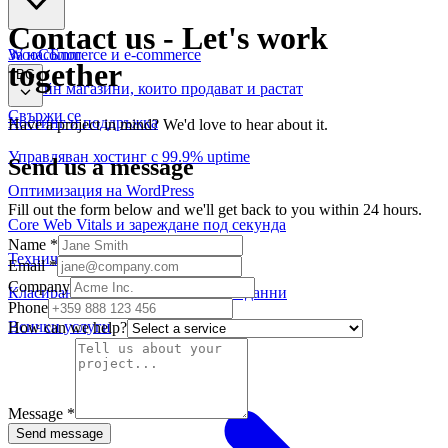
Contact us
-
Let's work
WooCommerce и е-commerce
За нас
Блог
together
BG
Онлайн магазини, които продават и растат
Свържи се
Хостинг и поддръжка
Have a project in mind? We'd love to hear about it.
Управляван хостинг с 99.9% uptime
Send us a message
Оптимизация на WordPress
Fill out the form below and we'll get back to you within 24 hours.
Core Web Vitals и зареждане под секунда
Name
*
Техническо SEO
Email
*
Company
Класиране, одит и структурирани данни
Phone
Всички услуги
How can we help?
Message
*
Send message