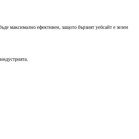
бъде максимално ефективен, защото бързият уебсайт е зелен
 индустрията.