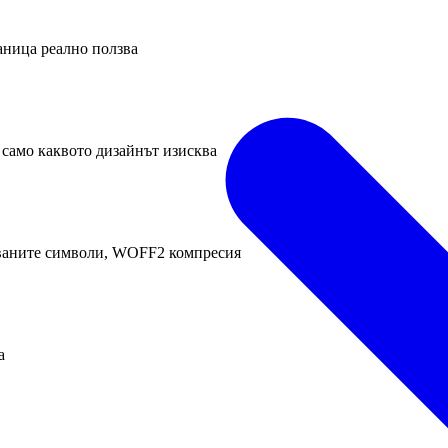
раница реално ползва
 само каквото дизайнът изисква
званите символи, WOFF2 компресия
а