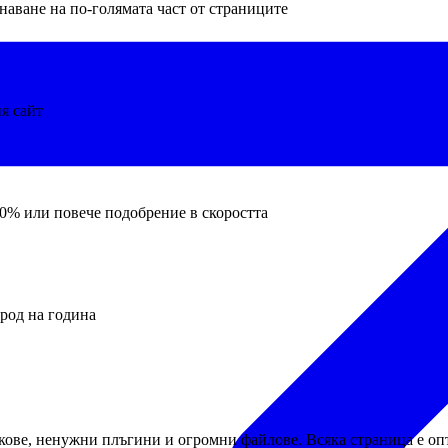
аване на по-голямата част от страниците
я сайт
0% или повече подобрение в скоростта
ерод на година
ове, ненужни плъгини и огромни файлове. Всяка страница е опт