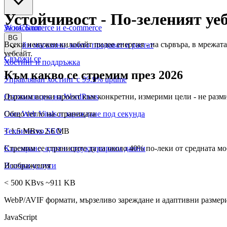
Устойчивост
-
По-зеленият уеб
WooCommerce и е-commerce
За нас
Блог
BG
Всеки ненужен килобайт пилее енергия - на сървъра, в мрежата
Онлайн магазини, които продават и растат
уебсайт.
Свържи се
Хостинг и поддръжка
Към какво се стремим през 2026
Управляван хостинг с 99.9% uptime
Държим всеки проект към конкретни, измерими цели - не размит
Оптимизация на WordPress
Общо тегло на страницата
Core Web Vitals и зареждане под секунда
< 1.5 MB
vs 2.6 MB
Техническо SEO
Стремим се страниците да са около 40% по-леки от средната м
Класиране, одит и структурирани данни
Изображения
Всички услуги
< 500 KB
vs ~911 KB
WebP/AVIF формати, мързеливо зареждане и адаптивни размери
JavaScript