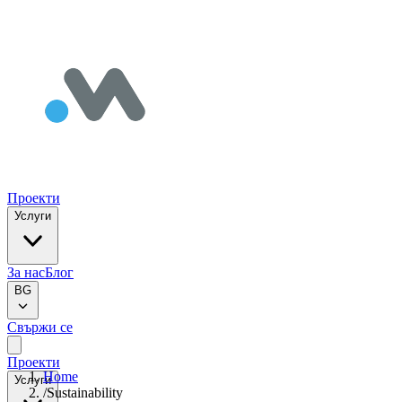
Проекти
Услуги
За нас
Блог
BG
Свържи се
Проекти
Home
Услуги
/
Sustainability