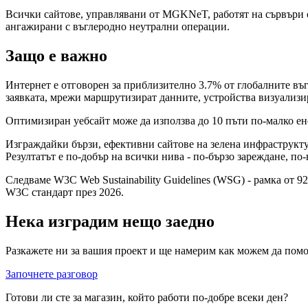
Всички сайтове, управлявани от MGKNeT, работят на сървъри о
ангажирани с въглеродно неутрални операции.
Защо е важно
Интернет е отговорен за приблизително 3.7% от глобалните въ
заявката, мрежи маршрутизират данните, устройства визуализир
Оптимизиран уебсайт може да използва до 10 пъти по-малко ен
Изграждайки бързи, ефективни сайтове на зелена инфраструктур
Резултатът е по-добър на всички нива - по-бързо зареждане, по-
Следваме W3C Web Sustainability Guidelines (WSG) - рамка от 9
W3C стандарт през 2026.
Нека изградим нещо заедно
Разкажете ни за вашия проект и ще намерим как можем да пом
Започнете разговор
Готови ли сте за магазин, който работи по-добре всеки ден?