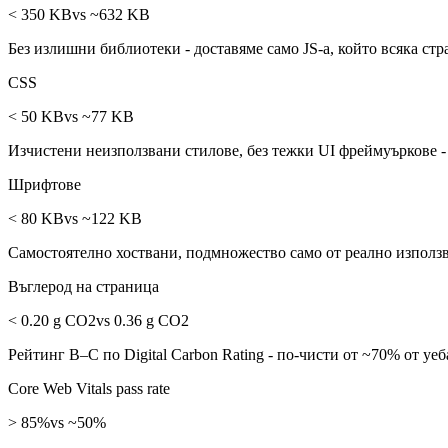
< 350 KB
vs ~632 KB
Без излишни библиотеки - доставяме само JS-а, който всяка ст
CSS
< 50 KB
vs ~77 KB
Изчистени неизползвани стилове, без тежки UI фреймуъркове -
Шрифтове
< 80 KB
vs ~122 KB
Самостоятелно хоствани, подмножество само от реално изпол
Въглерод на страница
< 0.20 g CO2
vs 0.36 g CO2
Рейтинг B–C по Digital Carbon Rating - по-чисти от ~70% от уеб
Core Web Vitals pass rate
> 85%
vs ~50%