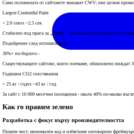
Само половината от сайтовете минават CWV; ние целим премин
Largest Contentful Paint
< 2.0 сек
vs ~2.5 сек
Стабилно под прага за „добро" - забележимо по-бързо от средни
Подобрение след оптимизация
30%+ по-бързо
vs -
Съществуващите сайтове, които поемаме, обикновено виждат 3
Годишни CO2 спестявания
< 25 кг / год
vs ~43 кг / год
За сайт с 10 000 месечни посещения - около 40% по-малко въгл
Как го правим зелено
Разработка с фокус върху производителността
Пишем чист, минимален код и избягваме натоварени фреймуърк