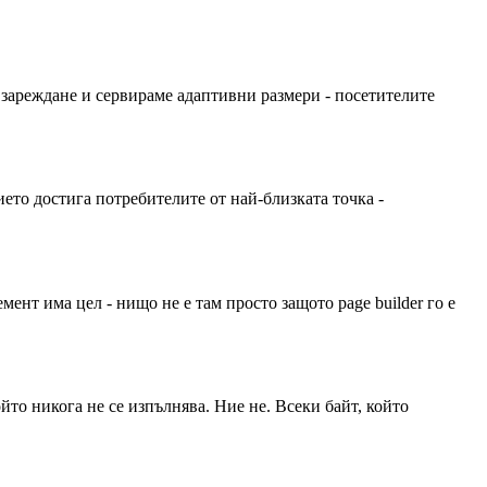
 зареждане и сервираме адаптивни размери - посетителите
то достига потребителите от най-близката точка -
нт има цел - нищо не е там просто защото page builder го е
йто никога не се изпълнява. Ние не. Всеки байт, който