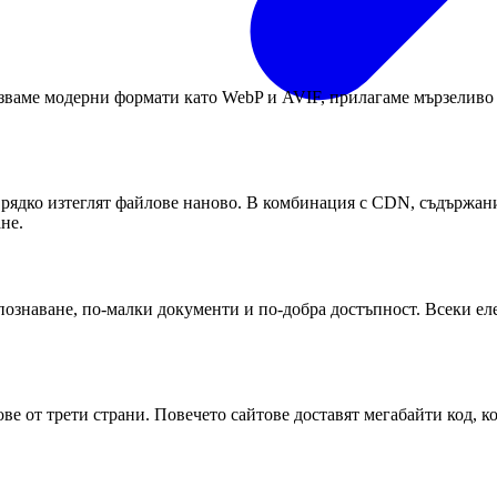
лзваме модерни формати като WebP и AVIF, прилагаме мързеливо
рядко изтеглят файлове наново. В комбинация с CDN, съдържание
не.
наване, по-малки документи и по-добра достъпност. Всеки елеме
е от трети страни. Повечето сайтове доставят мегабайти код, ко