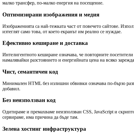
малко трансфер, по-малко енергия на посещение.
Оптимизирани изображения и медия
Изображенията са най-тежката част от повечето сайтове. Изпо
изтеглят само това, от което екранът им реално се нуждае.
Ефективно кеширане и доставка
Интелигентното кеширане означава, че повторните посетители 
намалявайки разстоянието и енергийната цена на всяко зарежда
Чист, семантичен код
Минимален HTML без излишни обвивки означава по-бързо разпоз
добавил.
Без неизползван код
Одитираме и премахваме неизползван CSS, JavaScript и скриптов
сервираме, има причина да бъде там.
Зелена хостинг инфраструктура