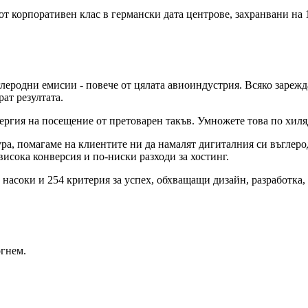
т корпоративен клас в германски дата центрове, захранвани на 
глеродни емисии - повече от цялата авиоиндустрия. Всяко зареж
ат резултата.
ергия на посещение от претоварен такъв. Умножете това по хиляд
а, помагаме на клиентите ни да намалят дигиталния си въглерод
висока конверсия и по-ниски разходи за хостинг.
2 насоки и 254 критерия за успех, обхващащи дизайн, разработка,
огнем.