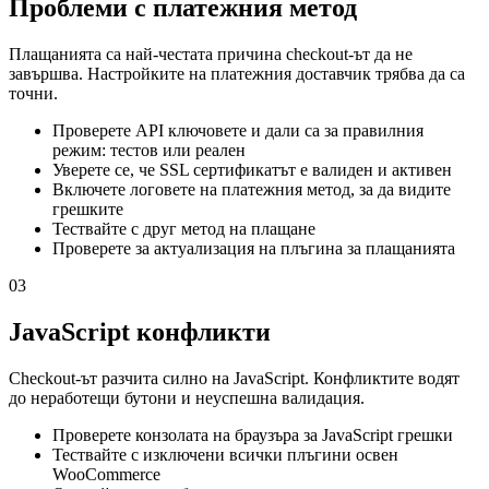
Проблеми с платежния метод
Плащанията са най-честата причина checkout-ът да не
завършва. Настройките на платежния доставчик трябва да са
точни.
Проверете API ключовете и дали са за правилния
режим: тестов или реален
Уверете се, че SSL сертификатът е валиден и активен
Включете логовете на платежния метод, за да видите
грешките
Тествайте с друг метод на плащане
Проверете за актуализация на плъгина за плащанията
03
JavaScript конфликти
Checkout-ът разчита силно на JavaScript. Конфликтите водят
до неработещи бутони и неуспешна валидация.
Проверете конзолата на браузъра за JavaScript грешки
Тествайте с изключени всички плъгини освен
WooCommerce