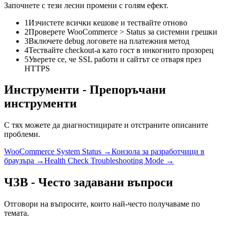
Започнете с тези лесни промени с голям ефект.
1
Изчистете всички кешове и тествайте отново
2
Проверете WooCommerce > Status за системни грешки
3
Включете debug логовете на платежния метод
4
Тествайте checkout-а като гост в инкогнито прозорец
5
Уверете се, че SSL работи и сайтът се отваря през
HTTPS
Инструменти
-
Препоръчани
инструменти
С тях можете да диагностицирате и отстраните описаните
проблеми.
WooCommerce System Status →
Конзола за разработчици в
браузъра →
Health Check Troubleshooting Mode →
ЧЗВ
-
Често задавани въпроси
Отговори на въпросите, които най-често получаваме по
темата.