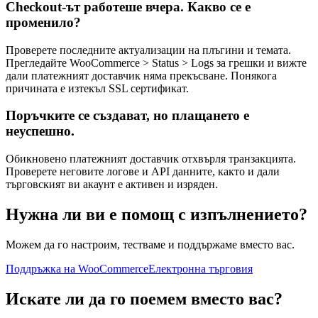
Checkout-ът работеше вчера. Какво се е
променило?
Проверете последните актуализации на плъгини и темата.
Прегледайте WooCommerce > Status > Logs за грешки и вижте
дали платежният доставчик няма прекъсване. Понякога
причината е изтекъл SSL сертификат.
Поръчките се създават, но плащането е
неуспешно.
Обикновено платежният доставчик отхвърля транзакцията.
Проверете неговите логове и API данните, както и дали
търговският ви акаунт е активен и изряден.
Нужна ли ви е помощ с изпълнението?
Можем да го настроим, тестваме и поддържаме вместо вас.
Поддръжка на WooCommerce
Електронна търговия
Искате ли да го поемем вместо вас?