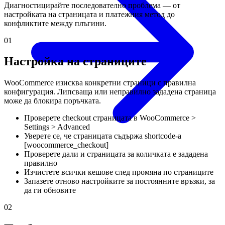
Диагностицирайте последователно проблема — от
настройката на страницата и платежния метод до
конфликтите между плъгини.
01
Настройка на страниците
WooCommerce изисква конкретни страници с правилна
конфигурация. Липсваща или неправилно зададена страница
може да блокира поръчката.
Проверете checkout страницата в WooCommerce >
Settings > Advanced
Уверете се, че страницата съдържа shortcode-а
[woocommerce_checkout]
Проверете дали и страницата за количката е зададена
правилно
Изчистете всички кешове след промяна по страниците
Запазете отново настройките за постоянните връзки, за
да ги обновите
02