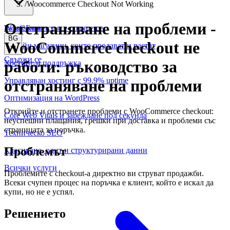
/
Woocommerce Checkout Not Working
Отстраняване на проблеми
-
WooCommerce и е-commerce
За нас
Блог
BG
WooCommerce checkout не
Онлайн магазини, които продават и растат
Свържи се
работи: ръководство за
Хостинг и поддръжка
Управляван хостинг с 99.9% uptime
отстраняване на проблеми
Оптимизация на WordPress
Открийте и отстранете проблеми с WooCommerce checkout:
Core Web Vitals и зареждане под секунда
неуспешни плащания, грешки при доставка и проблеми със
страницата за поръчка.
Техническо SEO
Проблемът
Класиране, одит и структурирани данни
Всички услуги
Проблемите с checkout-а директно ви струват продажби.
Всеки счупен процес на поръчка е клиент, който е искал да
купи, но не е успял.
Решението