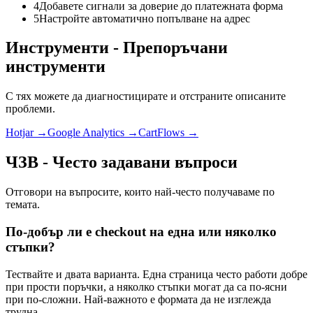
4
Добавете сигнали за доверие до платежната форма
5
Настройте автоматично попълване на адрес
Инструменти
-
Препоръчани
инструменти
С тях можете да диагностицирате и отстраните описаните
проблеми.
Hotjar →
Google Analytics →
CartFlows →
ЧЗВ
-
Често задавани въпроси
Отговори на въпросите, които най-често получаваме по
темата.
По-добър ли е checkout на една или няколко
стъпки?
Тествайте и двата варианта. Една страница често работи добре
при прости поръчки, а няколко стъпки могат да са по-ясни
при по-сложни. Най-важното е формата да не изглежда
трудна.