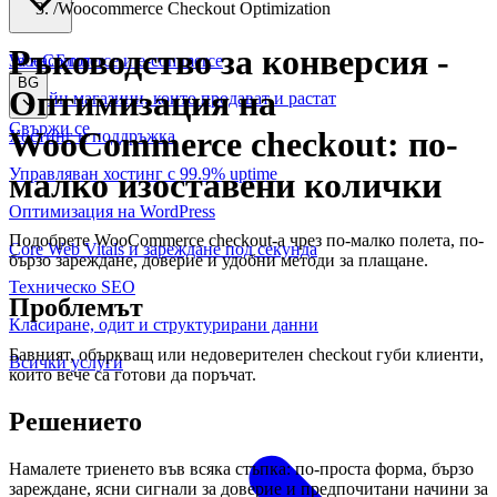
/
Woocommerce Checkout Optimization
Ръководство за конверсия
-
WooCommerce и е-commerce
За нас
Блог
BG
Оптимизация на
Онлайн магазини, които продават и растат
Свържи се
WooCommerce checkout: по-
Хостинг и поддръжка
Управляван хостинг с 99.9% uptime
малко изоставени колички
Оптимизация на WordPress
Подобрете WooCommerce checkout-а чрез по-малко полета, по-
Core Web Vitals и зареждане под секунда
бързо зареждане, доверие и удобни методи за плащане.
Техническо SEO
Проблемът
Класиране, одит и структурирани данни
Бавният, объркващ или недоверителен checkout губи клиенти,
Всички услуги
които вече са готови да поръчат.
Решението
Намалете триенето във всяка стъпка: по-проста форма, бързо
зареждане, ясни сигнали за доверие и предпочитани начини за