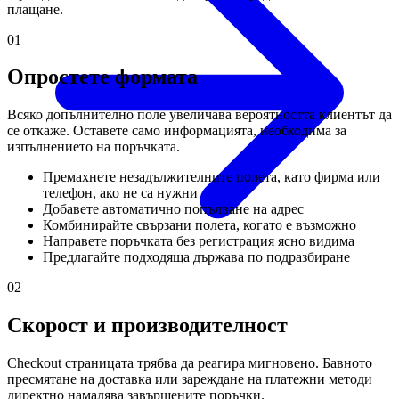
плащане.
01
Опростете формата
Всяко допълнително поле увеличава вероятността клиентът да
се откаже. Оставете само информацията, необходима за
изпълнението на поръчката.
Премахнете незадължителните полета, като фирма или
телефон, ако не са нужни
Добавете автоматично попълване на адрес
Комбинирайте свързани полета, когато е възможно
Направете поръчката без регистрация ясно видима
Предлагайте подходяща държава по подразбиране
02
Скорост и производителност
Checkout страницата трябва да реагира мигновено. Бавното
пресмятане на доставка или зареждане на платежни методи
директно намалява завършените поръчки.