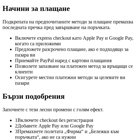
Начини за плащане
Подкрепата на предпочитаните методи за плащане премахва
последната пречка пред завършване на поръчката.
Включете express checkout като Apple Pay и Google Pay,
когато са приложими
Предложете разсрочено плащане, ако е подходящо за
пазара ви
Приемайте PayPal наред с картови плащания
Позволете запазване на платежен метод за връщащи се
клиенти
Осигурете местни платежни методи за целевите ви
пазари
Бързи подобрения
Започнете с тези лесни промени с голям ефект.
1
Включете checkout без регистрация
2
Добавете Apple Pay или Google Pay
3
Премахнете полетата „Фирма“ и „Бележки към
поръчката“, ако не са нужни