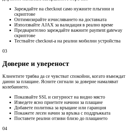
Зареждайте на checkout само нужните плъгини и
скриптове
Оптимизирайте изчисляването на доставката
Използвайте AJAX за валидация в реално време
Предварително зареждайте важните payment gateway
скриптове
Тествайте checkout-а на реални мобилни устройства
03
Доверие и увереност
Клиентите трябва да се чувстват спокойни, когато въвеждат
данни за плащане. Ясните сигнали за доверие намаляват
колебанието.
Показвайте SSL и сигурност на видно място
Изведете ясно приетите начини за плащане
Добавете политика за връщане или гаранция
Покажете лесен начин за връзка с поддръжката
Поставете реални отзиви близо до плащането
04