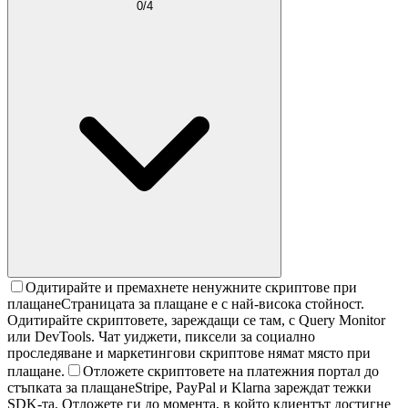
0
/
4
Одитирайте и премахнете ненужните скриптове при
плащане
Страницата за плащане е с най-висока стойност.
Одитирайте скриптовете, зареждащи се там, с Query Monitor
или DevTools. Чат уиджети, пиксели за социално
проследяване и маркетингови скриптове нямат място при
плащане.
Отложете скриптовете на платежния портал до
стъпката за плащане
Stripe, PayPal и Klarna зареждат тежки
SDK-та. Отложете ги до момента, в който клиентът достигне