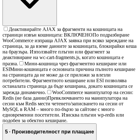
Деактивирайте AJAX за фрагменти на кошницата на
страници извън кошницата: ВКЛЮЧЕНО
По подразбиране
WooCommerce изпраща AJAX заявка при всяко зареждане на
страница, за да вземе данните за кошницата, блокирайки кеша
на браузъра. Използвайте плъгин или фрагмент за
деактивиране на wc-cart-fragments.js, когато кошницата е
празна.
Мини-кошница чрез фрагментно кеширане или
ESI
Мини-кошницата е основната причина пълното кеширане
на страницата да не може да се приложи за влезли
потребители. Фрагментното кеширане или ESI позволява
останалата страница да бъде кеширана, докато кошницата се
зарежда динамично.
WooCommerce манипулатор на сесии:
Redis (не база данни)
Превключването на манипулатора на
сесии към Redis мести четенето/записването на сесии от
MySQL в RAM – много по-бързо за сайтове с много
едновременни посетители. Изисква плъгин wp-redis или
подобен за обектно кеширане.
5 · Производителност при плащане