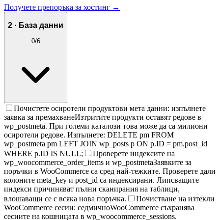
Получете препоръка за хостинг →
2 · База данни
0
/
6
Почистете осиротели продуктови мета данни: изпълнете
заявка за премахване
Изтритите продукти оставят редове в
wp_postmeta. При големи каталози това може да са милиони
осиротели редове. Изпълнете: DELETE pm FROM
wp_postmeta pm LEFT JOIN wp_posts p ON p.ID = pm.post_id
WHERE p.ID IS NULL;
Проверете индексите на
wp_woocommerce_order_items и wp_postmeta
Заявките за
поръчки в WooCommerce са сред най-тежките. Проверете дали
колоните meta_key и post_id са индексирани. Липсващите
индекси причиняват пълни сканирания на таблици,
влошаващи се с всяка нова поръчка.
Почистване на изтекли
WooCommerce сесии: седмично
WooCommerce съхранява
сесиите на кошницата в wp_woocommerce_sessions.