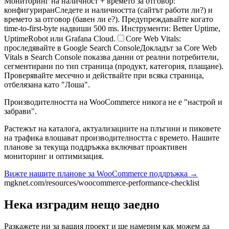
Мониторинг на наличност + времето за отговор:
конфигуриран
Следете и наличността (сайтът работи ли?) и
времето за отговор (бавен ли е?). Предупреждавайте когато
time-to-first-byte надвиши 500 ms. Инструменти: Better Uptime,
UptimeRobot или Grafana Cloud.
Core Web Vitals:
проследявайте в Google Search Console
Докладът за Core Web
Vitals в Search Console показва данни от реални потребители,
сегментирани по тип страница (продукт, категория, плащане).
Проверявайте месечно и действайте при всяка страница,
отбелязана като "Лоша".
Производителността на WooCommerce никога не е "настрой и
забрави".
Растежът на каталога, актуализациите на плъгини и пиковете
на трафика влошават производителността с времето. Нашите
планове за текуща поддръжка включват проактивен
мониторинг и оптимизация.
Вижте нашите планове за WooCommerce поддръжка →
mgknet.com/resources/woocommerce-performance-checklist
Нека изградим нещо заедно
Разкажете ни за вашия проект и ще намерим как можем да