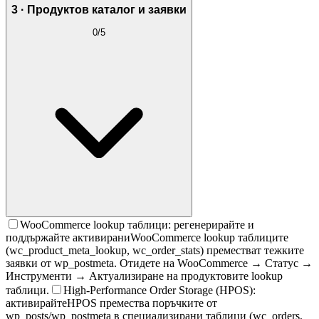
3 · Продуктов каталог и заявки
0
/
5
WooCommerce lookup таблици: регенерирайте и
поддържайте активирани
WooCommerce lookup таблиците
(wc_product_meta_lookup, wc_order_stats) преместват тежките
заявки от wp_postmeta. Отидете на WooCommerce → Статус →
Инструменти → Актуализиране на продуктовите lookup
таблици.
High-Performance Order Storage (HPOS):
активирайте
HPOS премества поръчките от
wp_posts/wp_postmeta в специализирани таблици (wc_orders,