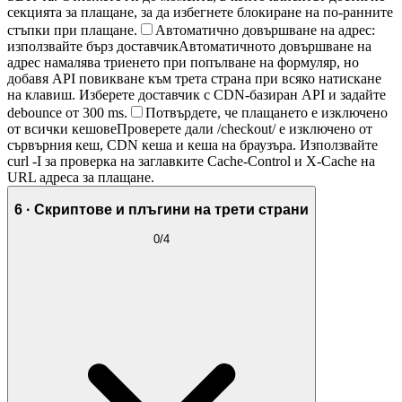
секцията за плащане, за да избегнете блокиране на по-ранните
стъпки при плащане.
Автоматично довършване на адрес:
използвайте бърз доставчик
Автоматичното довършване на
адрес намалява триенето при попълване на формуляр, но
добавя API повикване към трета страна при всяко натискане
на клавиш. Изберете доставчик с CDN-базиран API и задайте
debounce от 300 ms.
Потвърдете, че плащането е изключено
от всички кешове
Проверете дали /checkout/ е изключено от
сървърния кеш, CDN кеша и кеша на браузъра. Използвайте
curl -I за проверка на заглавките Cache-Control и X-Cache на
URL адреса за плащане.
6 · Скриптове и плъгини на трети страни
0
/
4