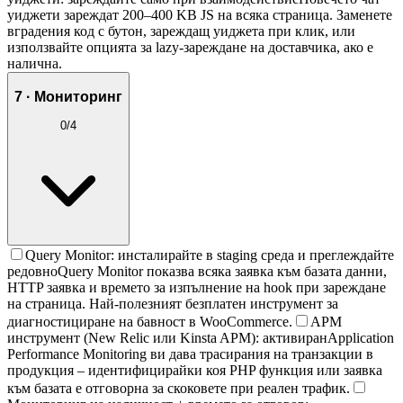
уиджети зареждат 200–400 KB JS на всяка страница. Заменете
вградения код с бутон, зареждащ уиджета при клик, или
използвайте опцията за lazy-зареждане на доставчика, ако е
налична.
7 · Мониторинг
0
/
4
Query Monitor: инсталирайте в staging среда и преглеждайте
редовно
Query Monitor показва всяка заявка към базата данни,
HTTP заявка и времето за изпълнение на hook при зареждане
на страница. Най-полезният безплатен инструмент за
диагностициране на бавност в WooCommerce.
APM
инструмент (New Relic или Kinsta APM): активиран
Application
Performance Monitoring ви дава трасирания на транзакции в
продукция – идентифицирайки коя PHP функция или заявка
към базата е отговорна за скоковете при реален трафик.