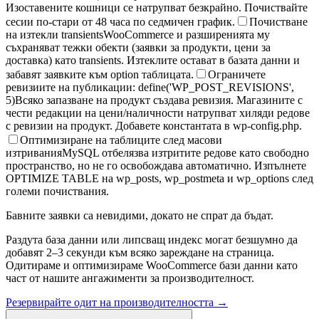
Изоставените кошници се натрупват безкрайно. Почиствайте
сесии по-стари от 48 часа по седмичен график.
Почистване
на изтекли transients
WooCommerce и разширенията му
съхраняват тежки обекти (заявки за продукти, цени за
доставка) като transients. Изтеклите остават в базата данни и
забавят заявките към option таблицата.
Ограничете
ревизиите на публикации: define('WP_POST_REVISIONS',
5)
Всяко запазване на продукт създава ревизия. Магазините с
чести редакции на цени/наличности натрупват хиляди редове
с ревизии на продукт. Добавете константата в wp-config.php.
Оптимизиране на таблиците след масови
изтривания
MySQL отбелязва изтритите редове като свободно
пространство, но не го освобождава автоматично. Изпълнете
OPTIMIZE TABLE на wp_posts, wp_postmeta и wp_options след
големи почиствания.
Бавните заявки са невидими, докато не спрат да бъдат.
Раздута база данни или липсващ индекс могат безшумно да
добавят 2–3 секунди към всяко зареждане на страница.
Одитираме и оптимизираме WooCommerce бази данни като
част от нашите ангажименти за производителност.
Резервирайте одит на производителността →