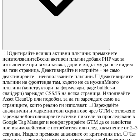
Одитирайте всички активни плъгини: премахнете
неизползваните
Всеки активен плъгин добавя PHP час за
изпълнение при всяка заявка, дори изходът му да не е видим
на тази страница. Деактивирайте и изтрийте – не само
деактивирайте – неизползваните плъгини.
Деактивирайте
плъгини на фронтенда там, където не са нужни
Много
плъгини (конструктори на формуляри, page builder-и,
слайдери) зареждат CSS/JS на всяка страница. Използвайте
Asset CleanUp или подобен, за да ги зареждате само на
страниците, които реално ги използват.
Зареждайте
аналитични и маркетингови скриптове чрез GTM с отложено
зареждане
Консолидирайте всички пиксели за проследяване в
Google Tag Manager и конфигурирайте GTM да се задейства
при взаимодействие с потребителя или след закъснение от 2–3
секунди. Изцяло премахва анализите от критичния път.
Чат
уиджети: зареждайте само при взаимодействие
Повечето чат