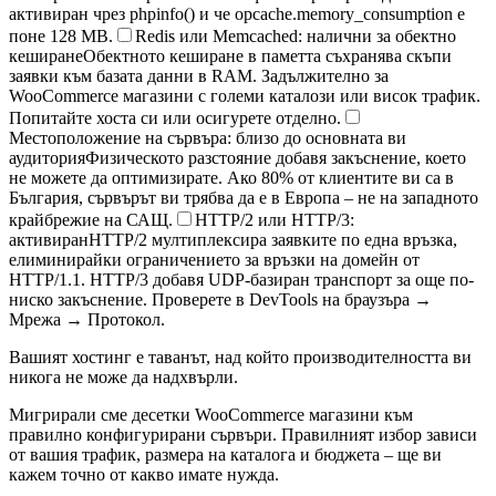
активиран чрез phpinfo() и че opcache.memory_consumption е
поне 128 MB.
Redis или Memcached: налични за обектно
кеширане
Обектното кеширане в паметта съхранява скъпи
заявки към базата данни в RAM. Задължително за
WooCommerce магазини с големи каталози или висок трафик.
Попитайте хоста си или осигурете отделно.
Местоположение на сървъра: близо до основната ви
аудитория
Физическото разстояние добавя закъснение, което
не можете да оптимизирате. Ако 80% от клиентите ви са в
България, сървърът ви трябва да е в Европа – не на западното
крайбрежие на САЩ.
HTTP/2 или HTTP/3:
активиран
HTTP/2 мултиплексира заявките по една връзка,
елиминирайки ограничението за връзки на домейн от
HTTP/1.1. HTTP/3 добавя UDP-базиран транспорт за още по-
ниско закъснение. Проверете в DevTools на браузъра →
Мрежа → Протокол.
Вашият хостинг е таванът, над който производителността ви
никога не може да надхвърли.
Мигрирали сме десетки WooCommerce магазини към
правилно конфигурирани сървъри. Правилният избор зависи
от вашия трафик, размера на каталога и бюджета – ще ви
кажем точно от какво имате нужда.