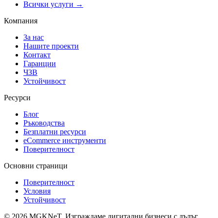
Всички услуги →
Компания
За нас
Нашите проекти
Контакт
Гаранции
ЧЗВ
Устойчивост
Ресурси
Блог
Ръководства
Безплатни ресурси
eCommerce инструменти
Поверителност
Основни страници
Поверителност
Условия
Устойчивост
©
2026
MGKNeT
.
Изграждаме дигитални бизнеси с дълъг