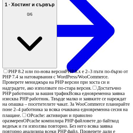
1 · Хостинг и сървър
0
/
6
PHP 8.2 или по-нова версия
PHP 8.x е 2–3 пъти по-бързо от
PHP 7.4 за натоварвания с WordPress/WooCommerce.
Проверете мениджъра на PHP версии при хоста си и
надградете, ако използвате по-стара версия.
Достатъчно
PHP работници за вашия трафик
Всяка едновременна заявка
изисква PHP работник. Твърде малко и заявките се нареждат
на опашка – посетителите чакат. За WooCommerce планирайте
поне 2–4 работника за всяка очаквана едновременна сесия на
плащане.
OPcache: активиран и правилно
оразмерен
OPcache компилира PHP файловете до байткод
веднъж и ги използва повторно. Без него всяка заявка
повторно анализира всеки PHP файл. Проверете дали е