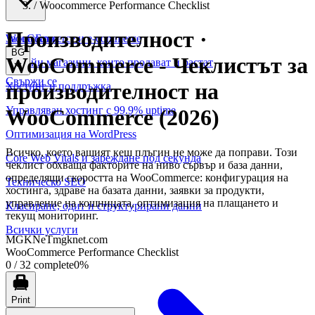
/
Woocommerce Performance Checklist
Производителност ·
WooCommerce и е-commerce
За нас
Блог
BG
WooCommerce
-
Чеклистът за
Онлайн магазини, които продават и растат
Свържи се
производителност на
Хостинг и поддръжка
Управляван хостинг с 99.9% uptime
WooCommerce (2026)
Оптимизация на WordPress
Всичко, което вашият кеш плъгин не може да поправи. Този
Core Web Vitals и зареждане под секунда
чеклист обхваща факторите на ниво сървър и база данни,
определящи скоростта на WooCommerce: конфигурация на
Техническо SEO
хостинга, здраве на базата данни, заявки за продукти,
управление на кошницата, оптимизация на плащането и
Класиране, одит и структурирани данни
текущ мониторинг.
Всички услуги
MGKNeT
mgknet.com
WooCommerce Performance Checklist
0
/
32
complete
0
%
Print