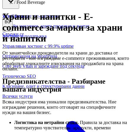
/
Food Beverage
Храни и напитки
-
E-
WooCommerce и е-commerce
За нас
Блог
BG
commerce за марки за храни
Онлайн магазини, които продават и растат
Свържи се
и напитки
Хостинг и поддръжка
Управляван хостинг с 99.9% uptime
От занаятчийски производители на храни до доставка от
Оптимизация на WordPress
ресторанти - ние изграждаме e-commerce преживявания, които
обработват уникалните изисквания на продажбата на храна
Core Web Vitals и зареждане под секунда
онлайн.
Техническо SEO
Предизвикателства
-
Разбираме
Класиране, одит и структурирани данни
вашата индустрия
Всички услуги
Всяка индустрия има уникални предизвикателства. Ние
изграждаме решения, които отговарят на специфичните
нужди на вашия бизнес.
Логистика на нетрайни стоки.
Правила за доставка на
температурно чувствителни продукти, времеви