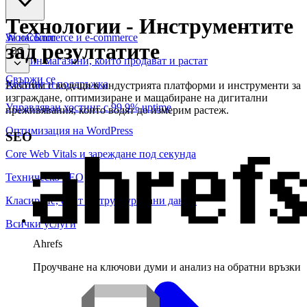
Технологии
-
Инструментите
WooCommerce и е-commerce
За нас
Блог
зад резултатите
BG
Онлайн магазини, които продават и растат
Свържи се
Хостинг и поддръжка
Работим с водещи в индустрията платформи и инструменти за
изграждане, оптимизиране и мащабиране на дигитални
Управляван хостинг с 99.9% uptime
преживявания, които водят до измерим растеж.
Оптимизация на WordPress
SEO
Core Web Vitals и зареждане под секунда
Техническо SEO
Класиране, одит и структурирани данни
Всички услуги
Ahrefs
Проучване на ключови думи и анализ на обратни връзки