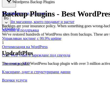
/
Wordpress Backup Plugins
Backup Plugins
-
Best WordPres
WooCommerce и е-commerce
За нас
Блог
BG
Онлайн магазини, които продават и растат
Backups are your insurance policy. When something goes wrong-hacks
Свържи се
Хостинг и поддръжка
We've restored hundreds of WordPress sites from backups. These are t
Управляван хостинг с 99.9% uptime
1
Оптимизация на WordPress
UpdraftPlus
Core Web Vitals и зареждане под секунда
The most popular WordPress backup plugin with over 3 million active i
Техническо SEO
Класиране, одит и структурирани данни
Всички услуги