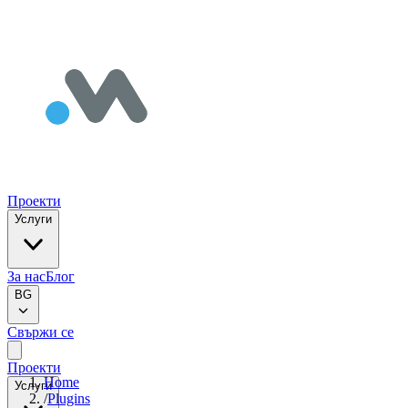
Проекти
Услуги
За нас
Блог
BG
Свържи се
Проекти
Home
Услуги
/
Plugins