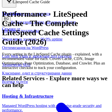
/
Litespeed Cache Guide
Performance · LiteSpeed
WooCommerce и е-commerce
За нас
Блог
BG
Cache
-
The Complete
Онлайн магазини, които продават и растат
Свържи се
LiteSpeed Cache Settings
Хостинг и поддръжка
Управляван хостинг с 99.9% uptime
Guide (2026)
Оптимизация на WordPress
Every setting in the LiteSpeed Cache plugin - explained, with a
Core Web Vitals и зареждане под секунда
recommended value for each. Covers Cache, CDN, Image
Optimization, Page Optimization, Database, and Crawler. Plus an
Техническо SEO
interactive checklist to track your configuration.
Класиране, одит и структурирани данни
Related Services
-
Explore more ways we
Всички услуги
can help
Hosting & Infrastructure
Managed WordPress hosting with enterprise-grade security and
performance.