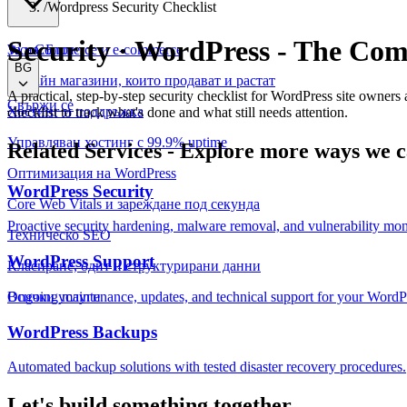
/
Wordpress Security Checklist
Security · WordPress
-
The Comp
WooCommerce и е-commerce
За нас
Блог
BG
Онлайн магазини, които продават и растат
A practical, step-by-step security checklist for WordPress site owner
Свържи се
Хостинг и поддръжка
checklist to track what's done and what still needs attention.
Управляван хостинг с 99.9% uptime
Related Services
-
Explore more ways we c
Оптимизация на WordPress
WordPress Security
Core Web Vitals и зареждане под секунда
Proactive security hardening, malware removal, and vulnerability mon
Техническо SEO
WordPress Support
Класиране, одит и структурирани данни
Ongoing maintenance, updates, and technical support for your WordPr
Всички услуги
WordPress Backups
Automated backup solutions with tested disaster recovery procedures.
Let's build something together