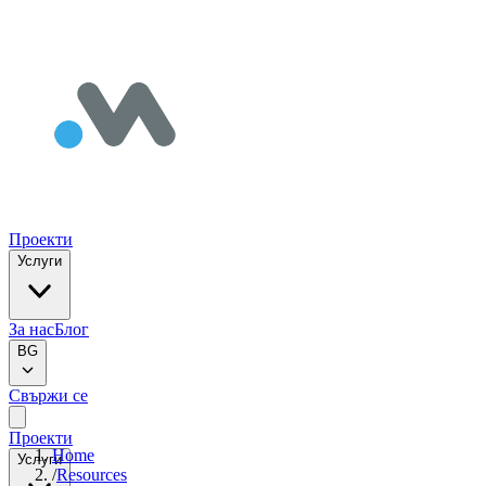
Проекти
Услуги
За нас
Блог
BG
Свържи се
Проекти
Home
Услуги
/
Resources